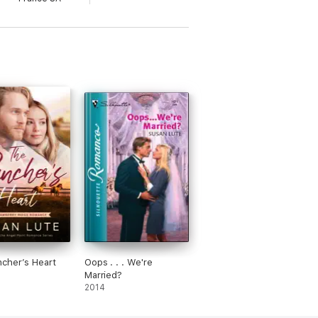
cher’s Heart
Oops . . . We're
Married?
2014