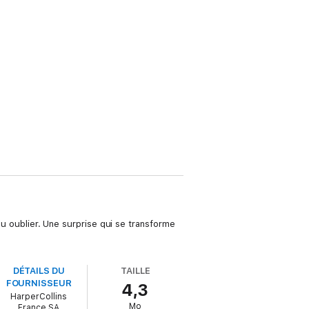
 pu oublier. Une surprise qui se transforme
DÉTAILS DU
TAILLE
FOURNISSEUR
4,3
HarperCollins
Mo
France SA