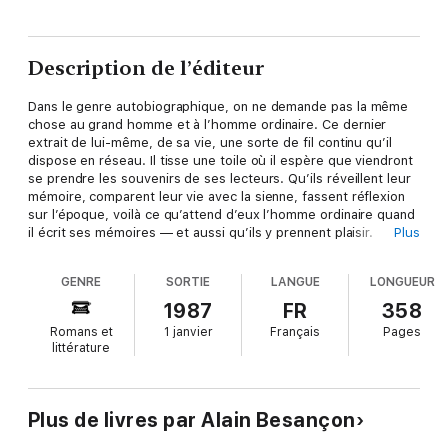
Description de l’éditeur
Dans le genre autobiographique, on ne demande pas la même
chose au grand homme et à l’homme ordinaire. Ce dernier
extrait de lui-même, de sa vie, une sorte de fil continu qu’il
dispose en réseau. Il tisse une toile où il espère que viendront
se prendre les souvenirs de ses lecteurs. Qu’ils réveillent leur
mémoire, comparent leur vie avec la sienne, fassent réflexion
sur l’époque, voilà ce qu’attend d’eux l’homme ordinaire quand
il écrit ses mémoires — et aussi qu’ils y prennent plaisir.
Plus
L’auteur s’est limité à son enfance et à son adolescence : vingt-
cinq années de 1932 à 1957.
GENRE
SORTIE
LANGUE
LONGUEUR
1987
FR
358
Romans et
1 janvier
Français
Pages
littérature
Plus de livres par Alain Besançon