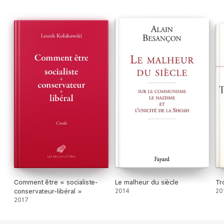
Comment être « socialiste-
Le malheur du siècle
Tr
conservateur-libéral »
2014
20
2017