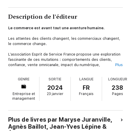
Description de l’éditeur
Le commerce est avant tout une aventure humaine.
Les attentes des clients changent, les commerciaux changent,
le commerce change.
L’association Esprit de Service France propose une exploration
fascinante de ces mutations : comportements des clients,
confiance, vente omnicanale, impact du numérique,
Plus
engagement des commerciaux...
GENRE
SORTIE
LANGUE
LONGUEUR
Les données chiffrées et les idées issues d’une vaste enquête
auprès des professionnels du commerce rencontrent les
2024
FR
238
visions d’experts du domaine et les regards de dirigeants
Entreprise et
23 janvier
Français
Pages
d’entreprise.
management
Plus de livres par Maryse Juranville,
Agnès Baillot, Jean-Yves Lépine &