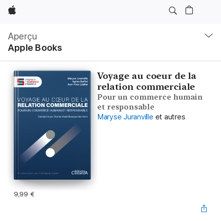
Apple
Navigation
locale
Aperçu
Ouvrir
Apple Books
menu
Voyage au coeur de la
relation commerciale
Pour un commerce humain
et responsable
Maryse Juranville
et autres
9,99 €