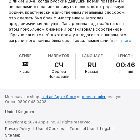
В лихие 90-е, когда русские девушки всеми правдами и
неправдами старались покинуть свою многострадальную
родину, практически единственным легальным способом
это сделать был брак с иностранцем. Молодая,
предприимчивая девушка Таня решила подзаработать на
этом прибыльном бизнесе и организовала собственное
"брачное агентство" в котором у каждого потенциального
заграничного принца была своя такса: немцы шли "как
more
русскоязычный еврей без визы", испанцы дороже, бывали
также итальянцы, финны, японцы. И все бы ничего, если бы
GENRE
NARRATOR
LANGUAGE
LENGTH
не одно "но": иностранцами этими были воскрешенные
солдаты, погибшие в ходе Великой отечественной войны.
СЧ
RU
00:46
Шаманка Тыймы находила их в нижнем мире и с помощью
Fiction
Сергей
Russian
hr
min
своего бубна поднимала в мир живых из мира мертвых. Но
Чонишвили
как понять, где проходит реальная граница между этими
двумя мирами? Между жизнью и смертью? В какой
временной точке ее искать? Не является ли слово "смерть"
обозначением того, что непрерывно происходит с нами в
More ways to shop:
find an Apple Store
or
other retailer
near you.
Or call 0800 048 0408.
жизни? Не является ли жизнь умиранием, а смерть – его
концом? Обо всем этом в аудио версиях рассказов "Бубен
United Kingdom
Нижнего мира", "Бубен Верхнего мира".
Copyright © 2024 Apple Inc. All rights reserved.
Privacy Policy
Use of Cookies
Terms of Use
Legal
Site Map
© Виктор Пелевин