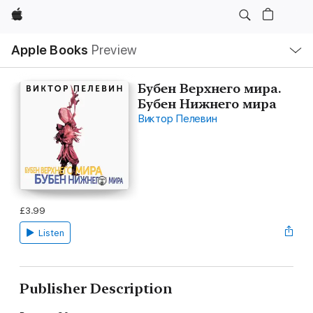
Apple
Local
Apple Books
Preview
Nav
Open
Menu
Бубен Верхнего мира.
Бубен Нижнего мира
Виктор Пелевин
£3.99
Listen
Publisher Description