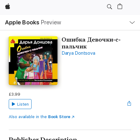
Apple
Local
Apple Books
Preview
Nav
Open
Menu
Ошибка Девочки-с-
пальчик
Darya Dontsova
£3.99
Listen
Also available in the
Book Store
Publisher Description