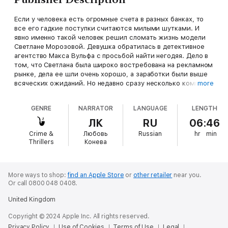
Если у человека есть огромные счета в разных банках, то
все его гадкие поступки считаются милыми шутками. И
явно именно такой человек решил сломать жизнь модели
Светлане Морозовой. Девушка обратилась в детективное
агентство Макса Вульфа с просьбой найти негодяя. Дело в
том, что Светлана была широко востребована на рекламном
рынке, дела ее шли очень хорошо, а заработки были выше
всяческих ожиданий. Но недавно сразу несколько компаний
more
разорвали с ней контракты без объяснения причин. А
причину она узнала от своей коллеги, которую взяли на ее
GENRE
NARRATOR
LANGUAGE
LENGTH
место. Оказывается, в тусовке прошел слух, что у Светланы
СПИД. Но это неправда! Света сделала анализ и результаты
ЛК
RU
06:46
выложила в соцсетях, но и это не помогло. Лампа с
Crime &
Любовь
Russian
hr
min
коллегами стали распутывать цепочку знакомств и связей
Thrillers
Конева
Морозовой и выяснили такое, что дело из поиска обычного
недоброжелателя переросло практически в уголовное. А
главным злодеем оказался самый невинный на первый
взгляд персонаж…
More ways to shop:
find an Apple Store
or
other retailer
near you.
Or call 0800 048 0408.
United Kingdom
Copyright © 2024 Apple Inc. All rights reserved.
Privacy Policy
Use of Cookies
Terms of Use
Legal