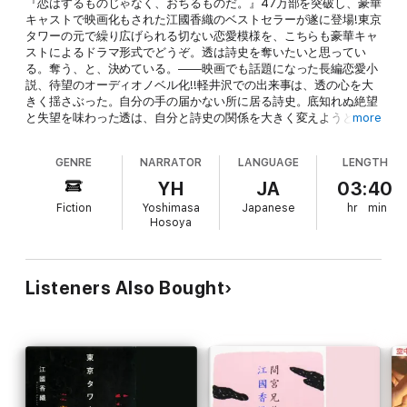
『恋はするものじゃなく、おちるものだ。』47万部を突破し、豪華
キャストで映画化もされた江國香織のベストセラーが遂に登場!東京
タワーの元で繰り広げられる切ない恋愛模様を、こちらも豪華キャ
ストによるドラマ形式でどうぞ。透は詩史を奪いたいと思ってい
る。奪う、と、決めている。――映画でも話題になった長編恋愛小
説、待望のオーディオノベル化!!軽井沢での出来事は、透の心を大
きく揺さぶった。自分の手の届かない所に居る詩史。底知れぬ絶望
と失望を味わった透は、自分と詩史の関係を大きく変えようと願っ
more
た。そして、そんな透を前にして、詩史にも変化が現れる。すべて
は、あの雨の日から動き始めた――一方、耕二の恋愛にも大きな変
GENRE
NARRATOR
LANGUAGE
LENGTH
化が現れた。新たな人物の登場により、彼の計画は音を立てて狂い
始める。由利との将来を考え始めながら、喜美子を手放せないと感
YH
JA
03:40
じている耕二。彼にとって最悪の夏もまた、まだ始まったばかりで
Fiction
Yoshimasa
Japanese
hr
min
あった……性格が対照的な二人の少年が歩んだ、全く異なるタイプ
Hosoya
の年上の女性とのリアリティ溢れるラブ・ストーリー黒木瞳、岡田
准一、松本潤らが主演を演じ、話題となった映画『東京タワー』の
原作が、オーディオノベル化!数々のヒット作を生み出している江國
香織さんの文章の美しさを、実力派声優、大川透さんが表現。若手
Listeners Also Bought
声優陣の熱演と、映画と異なった結末、感動をお楽しみください。
主題歌として、『tokyo Red』(作曲:tune.k・吉賀大史郎/作詞・歌:
吉賀大史郎)を収録!