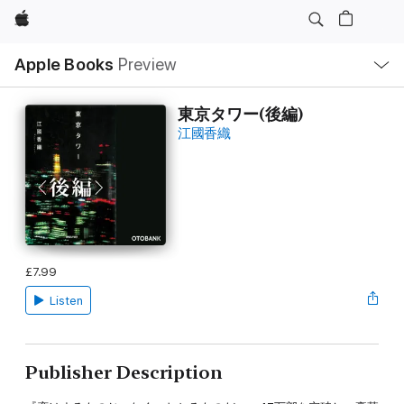
Apple
Local
Apple Books
Preview
Nav
Open
Menu
東京タワー(後編)
江國香織
£7.99
Listen
Publisher Description