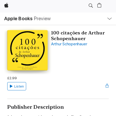
Apple
Local
Apple Books
Preview
Nav
Open
Menu
100 citações de Arthur
Schopenhauer
Arthur Schopenhauer
£2.99
Listen
Publisher Description