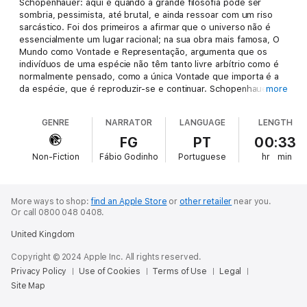
Schopenhauer: aqui é quando a grande filosofia pode ser
sombria, pessimista, até brutal, e ainda ressoar com um riso
sarcástico. Foi dos primeiros a afirmar que o universo não é
essencialmente um lugar racional; na sua obra mais famosa, O
Mundo como Vontade e Representação, argumenta que os
indivíduos de uma espécie não têm tanto livre arbítrio como é
normalmente pensado, como a única Vontade que importa é a
da espécie, que é reproduzir-se e continuar. Schopenhauer é
more
muito conhecido pela sua posição radical sobre as mulheres,
estética e retórica; é o autor de A Arte de Ter Razão, um
GENRE
NARRATOR
LANGUAGE
LENGTH
manual lúdico concebido para esmagar completamente o
adversário na batalha verbal, e da Metafísica do Amor dos
FG
PT
00:33
Sexos, uma aplicação hilariante das teorias desenvolvidas no
Non-Fiction
Fábio Godinho
Portuguese
hr
min
Mundo como Vontade e Representação. Seleccionámos para si
100 das mais poderosas citações escritas por esta figura
sombria e brincalhona, para que possa desfrutar do seu estilo
mordaz, profunda sabedoria, e filosofia do Oriente Próximo.
More ways to shop:
find an Apple Store
or
other retailer
near you.
Or call 0800 048 0408.
United Kingdom
Copyright © 2024 Apple Inc. All rights reserved.
Privacy Policy
Use of Cookies
Terms of Use
Legal
Site Map