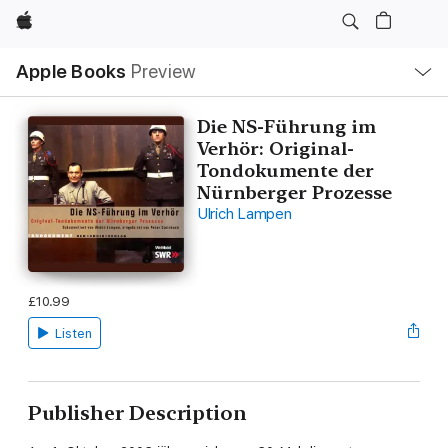
Apple
Local
Apple Books
Preview
Nav
Open
Menu
Die NS-Führung im
Verhör: Original-
Tondokumente der
Nürnberger Prozesse
Ulrich Lampen
£10.99
Listen
Publisher Description