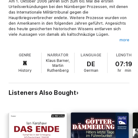
Am 1. Oktober 2006 jähren sich zum 60. Mal die ersten
Urteilsverkündungen bei den Nürnberger Prozessen, mit denen
das Internationale Militärtribunal gegen die
Hauptkriegsverbrecher endete. Weitere Prozesse wurden von
den Amerikanern in den folgenden Jahren geführt. Angesichts
des heute gesicherten historischen Wissens entlarven sich
viele Aussagen von damals als kaltschnäuzige Lügen.
more
Die in Washington liegenden Originalmitschnitte der
Prozeßverläufe wurden erst 2005 durch die Sendung von SWR
GENRE
NARRATOR
LANGUAGE
LENGTH
und MDR bekannt. Die Produktion von Ulrich Lampen macht es
Klaus Barner,
erstmals möglich, die öffentliche Konfrontation der NS-Führung
DE
07:19
Martin
mit ihren Taten in historischer Echtzeit zu erleben. Ein Zeugnis
History
Ruthenberg
German
hr
min
von beklemmender Intensität.
Listeners Also Bought