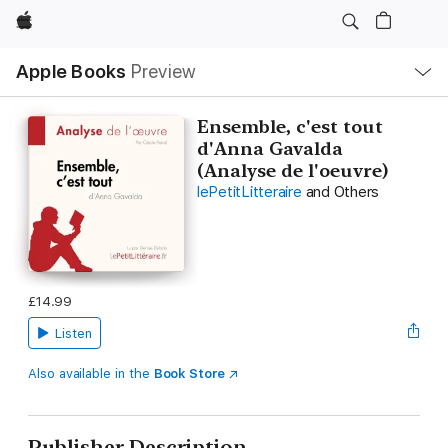
Apple
Local
Apple Books
Preview
Nav
Open
Menu
Ensemble, c'est tout
d'Anna Gavalda
(Analyse de l'oeuvre)
lePetitLitteraire
and Others
£14.99
Listen
Also available in the
Book Store
Publisher Description