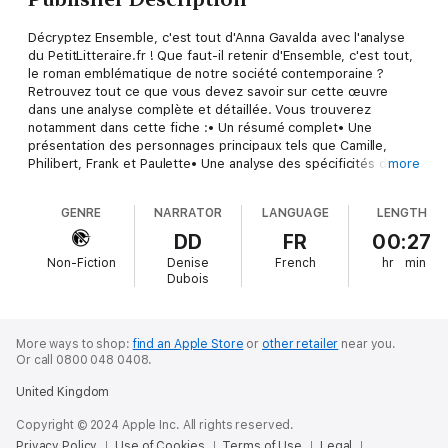
Décryptez Ensemble, c'est tout d'Anna Gavalda avec l'analyse
du PetitLitteraire.fr ! Que faut-il retenir d'Ensemble, c'est tout,
le roman emblématique de notre société contemporaine ?
Retrouvez tout ce que vous devez savoir sur cette œuvre
dans une analyse complète et détaillée. Vous trouverez
notamment dans cette fiche :• Un résumé complet• Une
présentation des personnages principaux tels que Camille,
Philibert, Frank et Paulette• Une analyse des spécificités de
more
l'œuvre : l'importance des dialogues, un roman aux
préoccupations contemporaines, et un roman d'apprentissage
GENRE
NARRATOR
LANGUAGE
LENGTH
Une analyse de référence pour comprendre rapidement le sens
de l'œuvre. LE MOT DE L'ÉDITEUR : « Dans cette nouvelle
DD
FR
00:27
édition de notre analyse d'Ensemble, c'est tout (2016), avec
Non-Fiction
Denise
French
hr
min
Cécile Perrel, nous fournissons des pistes pour décoder ce
Dubois
roman qui constitue le reflet fidèle de notre époque. Notre
analyse permet de faire rapidement le tour de l'œuvre et d'aller
au-delà des clichés. » Stéphanie FELTEN À propos de la
collection LePetitLitteraire.fr : Plébiscité tant par les passionnés
More ways to shop:
find an Apple Store
or
other retailer
near you.
Or call 0800 048 0408.
de littérature que par les lycéens, LePetitLittéraire.fr est
considéré comme une référence en matière d'analyse
United Kingdom
d'œuvres classiques et contemporaines. Nos analyses,
disponibles au format papier et numérique, ont été conçues
Copyright © 2024 Apple Inc. All rights reserved.
pour guider les lecteurs à travers la littérature. Nos auteurs
Privacy Policy
Use of Cookies
Terms of Use
Legal