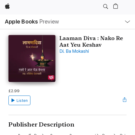
Apple
Local
Apple Books
Preview
Nav
Open
Menu
Laaman Diva : Nako Re
Aat Yeu Keshav
Di. Ba Mokashi
£2.99
Listen
Publisher Description