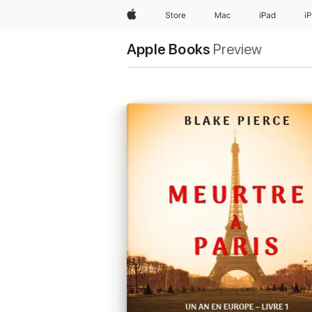
Apple
Store
Mac
iPad
i
Apple Books
Preview