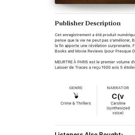
Publisher Description
Cet enregistrement a été produit numérique
pense que la vie ne peut pas s’améliorer, 
la fin apporte une révélation surprenante. 
Books and Movie Reviews (pour Presque D
MEURTRE À PARIS est le premier volume d’un
Laisser de Traces a reçu 1500 avis 5 étoile
Diana Hope, 55 ans, est encore en train d
femme de 30 ans plus jeune. Espérant secrè
GENRE
NARRATOR
sans lui – en fait, de refaire sa vie tout cour
C(v
Consacrant les 30 dernières années de sa v
Crime & Thrillers
Caroline
motivation perpétuelle et n’a jamais pris 
(synthesized
voice)
Diana n’a jamais oublié son premier petit ami
mais elle avait jugé l’idée folle et romanti
ses filles ont grandi, que son mari est par
passer cette année romantique en Europe do
Listeners Also Bought