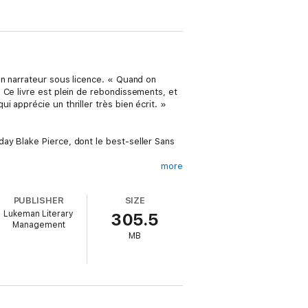
un narrateur sous licence. « Quand on
 Ce livre est plein de rebondissements, et
 apprécie un thriller très bien écrit. »
ay Blake Pierce, dont le best-seller Sans
more
mari vient de demander en mariage une
 que le temps est venu de refaire la vie
PUBLISHER
SIZE
Lukeman Literary
305.5
Management
 carrière, Diana était poussée par une
MB
 est venu.
niversité. Elle avait très envie d’y aller,
 carrière, pensait-elle. Mais maintenant que
 est temps de s’occuper d’elle – et de