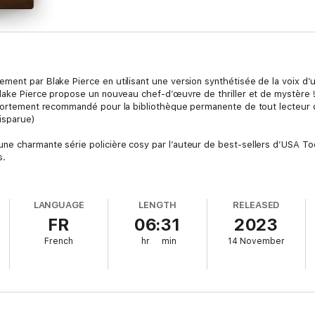
ment par Blake Pierce en utilisant une version synthétisée de la voix d’
Blake Pierce propose un nouveau chef-d’œuvre de thriller et de mystère !
Fortement recommandé pour la bibliothèque permanente de tout lecteur qui
isparue)
e charmante série policière cosy par l’auteur de best-sellers d’USA Tod
s.
e se remettre de sa récente séparation lorsqu’elle découvre que son ex-
tement qu’ils se retrouveraient, Diana est dévastée. Elle se rend compte
LANGUAGE
LENGTH
RELEASED
t.
FR
06:31
2023
ie à être une épouse et une mère dévouée et à gravir les échelons de sa
French
hr
min
14 November
le temps de faire quoi que ce soit pour elle-même. Aujourd’hui, ce moment
, qui l’avait suppliée de le rejoindre pour voyager un an en Europe après l’u
que à l’époque, et une année sabbatique aurait fait tache sur son CV et sa
ti et que sa carrière n’est plus épanouissante, Diana se rend compte qu’il
nt elle a toujours rêvé.