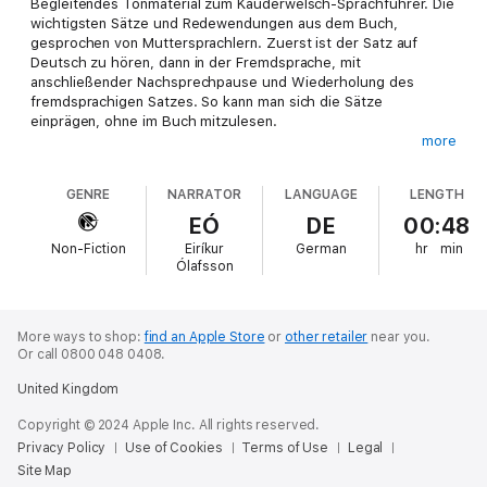
Begleitendes Tonmaterial zum Kauderwelsch-Sprachführer. Die
wichtigsten Sätze und Redewendungen aus dem Buch,
gesprochen von Muttersprachlern. Zuerst ist der Satz auf
Deutsch zu hören, dann in der Fremdsprache, mit
anschließender Nachsprechpause und Wiederholung des
fremdsprachigen Satzes. So kann man sich die Sätze
einprägen, ohne im Buch mitzulesen.
more
Island ist die Heimat von 250.000 Einwohnern, die geprägt sind
von der gegensätzlichen, rauen Natur und dem nicht immer
GENRE
NARRATOR
LANGUAGE
LENGTH
einfachen Leben in ihrem Land: Oft wirken Isländer
verschlossen und zurückhaltend. Dennoch heißt man den Gast
EÓ
DE
00:48
hier gerne willkommen. Kauderwelsch "Isländisch" erklärt die
Non-Fiction
Eiríkur
German
hr
min
wesentlichen Regeln der Sprache knapp und übersichtlich, so
Ólafsson
dass man sich mit wenig Aufwand gut verständigen kann. Der
Konversationsteil ist nach den wichtigsten touristischen
Situationen geordnet und bietet die wichtigsten Sätze des
Alltags. Isländisch zu lernen, erfordert einigen Einsatz, aber der
More ways to shop:
find an Apple Store
or
other retailer
near you.
Or call 0800 048 0408.
Erfolg ist die Mühe wert!
United Kingdom
Kauderwelsch Sprachführer von Reise Know-How: handlich,
alltagstauglich, für über 150 Sprachen.
Copyright © 2024 Apple Inc. All rights reserved.
Privacy Policy
Use of Cookies
Terms of Use
Legal
Site Map