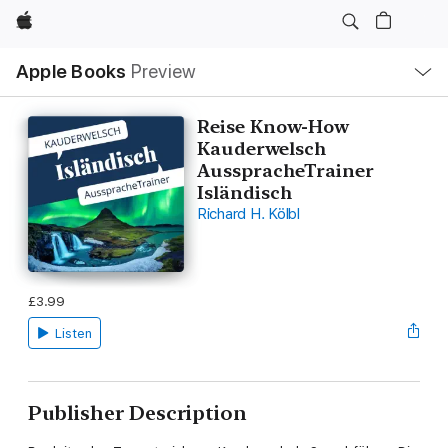
Apple
Local
Apple Books
Preview
Nav
Open
Menu
Reise Know-How
Kauderwelsch
AusspracheTrainer
Isländisch
Richard H. Kölbl
£3.99
Listen
Publisher Description