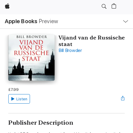
Apple
Local
Apple Books
Preview
Nav
Open
Menu
Vijand van de Russische
staat
Bill Browder
£7.99
Listen
Publisher Description