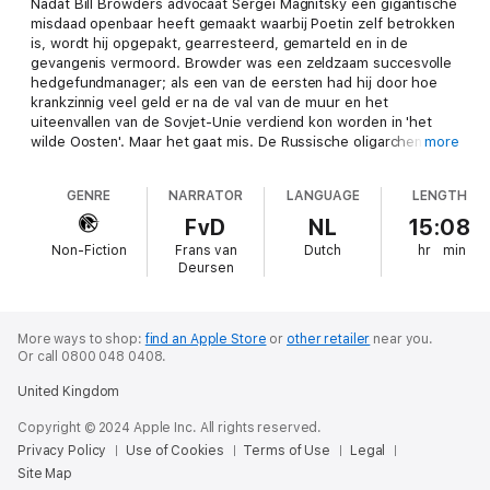
Nadat Bill Browders advocaat Sergei Magnitsky een gigantische
misdaad openbaar heeft gemaakt waarbij Poetin zelf betrokken
is, wordt hij opgepakt, gearresteerd, gemarteld en in de
gevangenis vermoord. Browder was een zeldzaam succesvolle
hedgefundmanager; als een van de eersten had hij door hoe
krankzinnig veel geld er na de val van de muur en het
uiteenvallen van de Sovjet-Unie verdiend kon worden in 'het
wilde Oosten'. Maar het gaat mis. De Russische oligarchen gaan
more
hem dwarszitten: ze overvallen zijn kantoren en stelen 230
miljoen belastinggeld. Browder vecht terug, aanvankelijk met
GENRE
NARRATOR
LANGUAGE
LENGTH
succes, maar de Russen hanteren andere spelregels. De moord
op Magnitsky grijpt Browder diep aan en verandert zijn leven.
FvD
NL
15:08
Hij begint een vastberaden en indrukwekkende kruistocht om
Non-Fiction
Frans van
Dutch
hr
min
de misdadigers voor het gerecht te krijgen. Van een
Deursen
spijkerharde hedgefundmanager wordt hij een overtuigd
mensenrechtenactivist. Hij loopt gevaar en hij weet het, maar
de terriërachtige vasthoudendheid en de enorme moed die
hem zijn successen brachten, leiden hem nu ook in zijn strijd
More ways to shop:
find an Apple Store
or
other retailer
near you.
Or call 0800 048 0408.
om gerechtigheid voor Sergei Magnitsky en anderen die lijden
onder het regime van Poetin.
United Kingdom
Copyright © 2024 Apple Inc. All rights reserved.
Privacy Policy
Use of Cookies
Terms of Use
Legal
Site Map