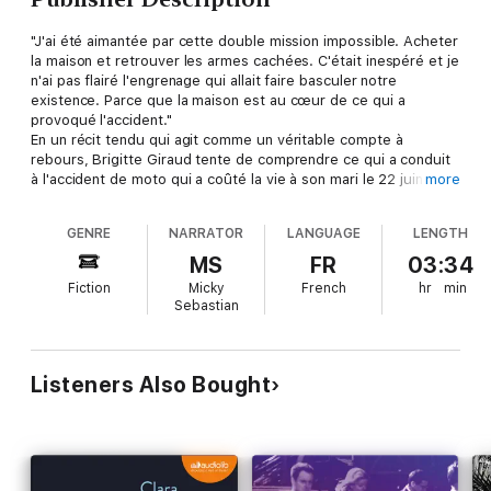
"J'ai été aimantée par cette double mission impossible. Acheter
la maison et retrouver les armes cachées. C'était inespéré et je
n'ai pas flairé l'engrenage qui allait faire basculer notre
existence. Parce que la maison est au cœur de ce qui a
provoqué l'accident."
En un récit tendu qui agit comme un véritable compte à
rebours, Brigitte Giraud tente de comprendre ce qui a conduit
à l'accident de moto qui a coûté la vie à son mari le 22 juin
more
1999. Vingt ans après, elle fait pour ainsi dire le tour du
propriétaire et sonde une dernière fois les questions restées
GENRE
NARRATOR
LANGUAGE
LENGTH
sans réponse. Hasard, destin, coïncidences ? Elle revient sur
ces journées qui s'étaient emballées en une suite de
MS
FR
03:34
dérèglements imprévisibles jusqu'à produire l'inéluctable. À ce
Fiction
Micky
French
hr
min
point électrisé par la perspective du déménagement, à ce point
Sebastian
pressé de commencer les travaux de rénovation, le couple en
avait oublié que vivre était dangereux. Brigitte Giraud mène
l'enquête et met en scène la vie de Claude, et la leur,
miraculeusement ranimées.
Listeners Also Bought
Micky Sebastian incarne avec justesse cette femme qui tente
de trouver désespérément des raisons à un évènement
tragique et inconcevable.