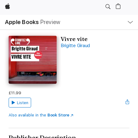
Apple
Local
Apple Books
Preview
Nav
Open
Menu
Vivre vite
Brigitte Giraud
£11.99
Listen
Also available in the
Book Store
Publisher Description