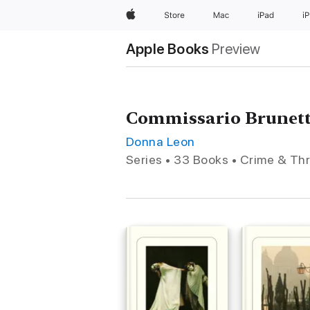
Apple
Store
Mac
iPad
i
Apple Books
Preview
Commissario Brunett
Donna Leon
Series • 33 Books • Crime & Thri