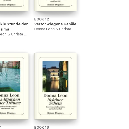
1
BOOK 12
nkle Stunde der
Verschwiegene Kanäle
ssima
Donna Leon & Christa E. Seibicke
Donna Leon & Christa E. Seibicke
7
BOOK 18