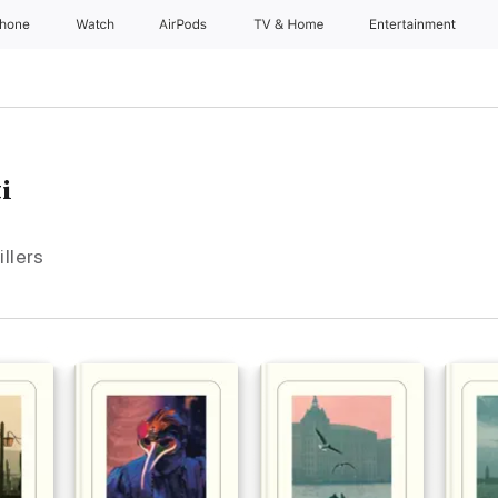
Phone
Watch
AirPods
TV & Home
Entertainment
i
llers