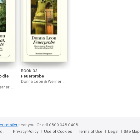
BOOK 33
o die
Feuerprobe
Donna Leon & Werner Schmitz
Donna Leon & Werner Schmitz
er retailer
near you.
Or call 0800 048 0408.
ed.
Privacy Policy
Use of Cookies
Terms of Use
Legal
Site Map