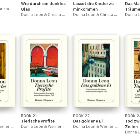
Wie durch ein dunkles
Lasset die Kinder zu
Das Mä
Donna Leon & Christa E. Seibicke
Glas
mir kommen
Träum
Donna Leon & Christa E. Seibicke
Donna Leon & Christa E. Seibicke
BOOK 21
BOOK 22
BOOK 2
Tierische Profite
Das goldene Ei
Tod zw
Donna Leon & Werner Schmitz
Donna Leon & Werner Schmitz
Donna Leon & Werner Schmitz
Zeilen