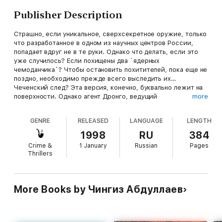
Publisher Description
Страшно, если уникальное, сверхсекретное оружие, только
что разработанное в одном из научных центров России,
попадает вдруг не в те руки. Однако что делать, если это
уже случилось? Если похищены два `ядерных
чемоданчика`? Чтобы остановить похитителей, пока еще не
поздно, необходимо прежде всего выследить их…
Чеченский след? Эта версия, конечно, буквально лежит на
поверхности. Однако агент Дронго, ведущий
more
расследование, убежден – никогда не следует верить в
очевидное. Возможно – очень возможно! – похитителей
GENRE
RELEASED
LANGUAGE
LENGTH
следует искать не на пылающем в войнах Востоке, но на
благополучном, внешне вполне нейтральном Западе… Где? А
1998
RU
384
вот это уже другой вопрос. Вопрос, от ответа на который
Crime &
1 January
Russian
Pages
зависит исход нового дела Дронго…
Thrillers
More Books by Чингиз Абдуллаев