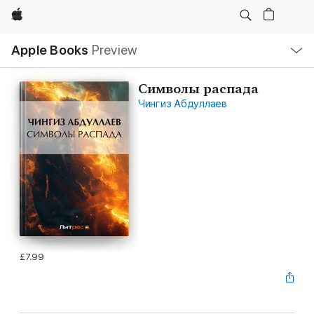
Apple
Local
Apple Books
Preview
Nav
Open
Menu
Символы распада
Чингиз Абдуллаев
£7.99