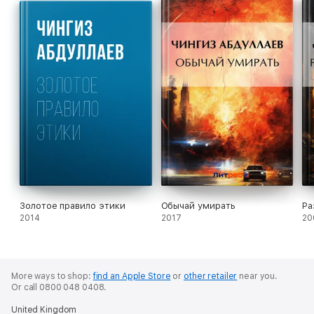
Золотое правило этики
Обычай умирать
Ра
2014
2017
20
More ways to shop:
find an Apple Store
or
other retailer
near you.
Or call 0800 048 0408.
United Kingdom