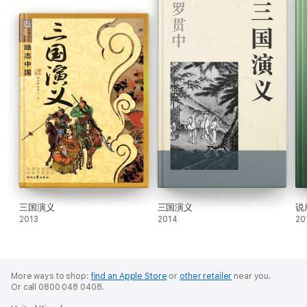
三国演义
三国演义
说
2013
2014
20
More ways to shop:
find an Apple Store
or
other retailer
near you.
Or call 0800 048 0408.