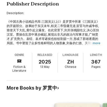
Publisher Description
Description:
《中国古典小说精品书库:三国演义(上)》是罗贯中所著《三国演义》
的开篇部分。故事始于东汉末年,桓灵二帝昏庸无道,宦官与外戚争权,
致使天下大乱,黄巾起义爆发。在此背景下,刘关张桃园结义,决心匡扶
汉室。曹操在乱世中逐步崛起,展现出非凡的政治与军事才能,广纳贤
才,扩充势力。袁绍、袁术等诸侯也纷纷割据一方,形成了群雄逐鹿的
局面。书中塑造了众多性格鲜明的人物形象,刘备的仁德、关羽的忠
more
义、张飞的勇猛、曹操的奸诈等都跃然纸上。在叙事上,作者巧妙地将
历史事件与文学创作相结合,如官渡之战的描写,曹操以少胜多击败袁
GENRE
RELEASED
LANGUAGE
LENGTH
绍,展现了智谋与勇气的较量。通过精彩的情节和生动的描写,展现了
东汉末年的政治黑暗、战争残酷以及英雄人物的壮志豪情,为读者呈现
2025
ZH
367
出一个波澜壮阔的乱世画卷,是中国古典历史演义小说的经典之作,对
Fiction &
13 May
Chinese
Pages
后世文学、戏曲、影视等创作产生了深远影响。
Literature
Author Biography:
罗贯中:元末明初著名小说家,擅长历史演义创作,其《三国演义》是中
More Books by 罗贯中
国古典四大名著之一,对后世文学创作影响深远。