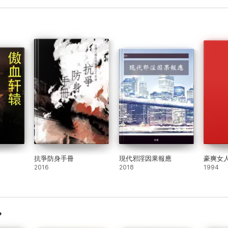
抗爭防身手冊
現代邪淫因果報應
豪爽女
2016
2018
1994