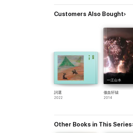
Customers Also Bought
詞選
傲血轩辕
2022
2014
Other Books in This Series