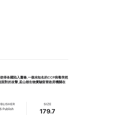
戰使得各國陷入蕭條
,
一個未知名的
CCP
病毒突然
能面對的攻擊
,
孟山都生物實驗室替政府機關在
UBLISHER
SIZE
S Publish
179.7