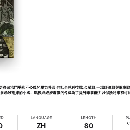
更多政治鬥爭和不公義的壓力升溫
,
包括全球科技戰
,
金融戰
,
一場經濟戰與軍事
許多群雄割據的小國。戰後與經濟蕭條的各國為了提升軍事能力以保護將來有可
ED
LANGUAGE
LENGTH
P
C
0
ZH
80