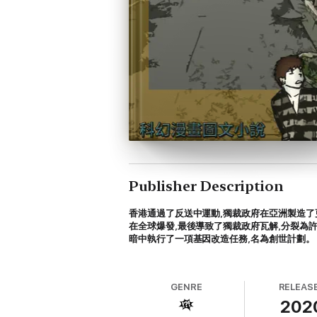
Publisher Description
香港通過了反送中運動
,
獨裁政府在亞洲製造了
在全球爆發
,
最後導致了獨裁政府瓦解
,
分裂為
暗中執行了一項基因改造任務
,
名為創世計劃。
GENRE
RELEAS
202