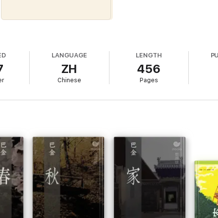
ED
LANGUAGE
LENGTH
P
7
ZH
456
er
Chinese
Pages