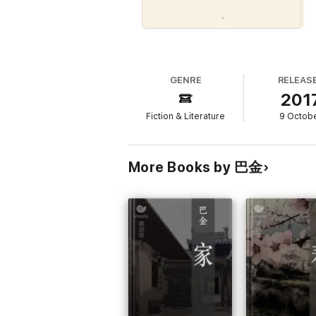
GENRE
RELEAS
201
Fiction & Literature
9 Octob
More Books by 巴金