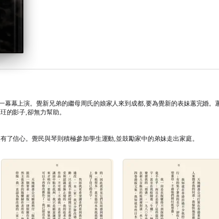
一幕幕上演。覺新兄弟的繼母周氏的娘家人來到成都,要為覺新的表妹蕙完婚。
與玨的影子,卻無力幫助。
沒有了信心。覺民與琴則積極參加學生運動,並鼓勵家中的弟妹走出家庭。