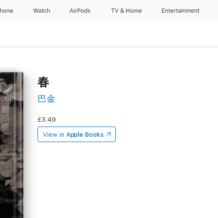
Phone
Watch
AirPods
TV & Home
Entertainment
春
巴金
£3.49
View in
Apple Books