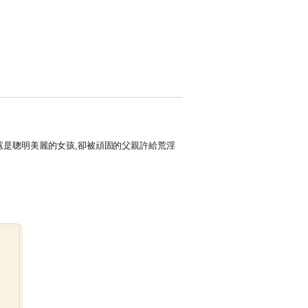
蕙是聰明美麗的女孩,卻被頑固的父親許給荒淫