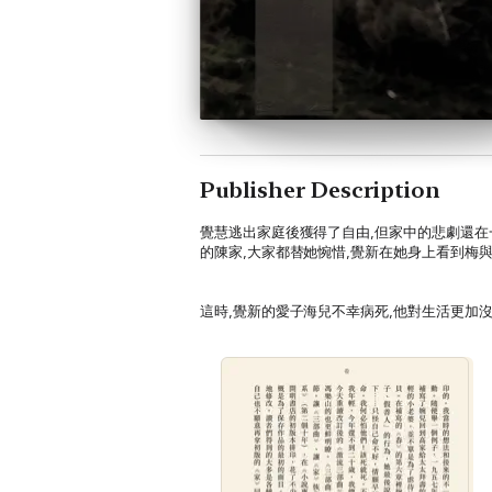
Publisher Description
覺慧逃出家庭後獲得了自由,但家中的悲劇還在
的陳家,大家都替她惋惜,覺新在她身上看到梅
這時,覺新的愛子海兒不幸病死,他對生活更加