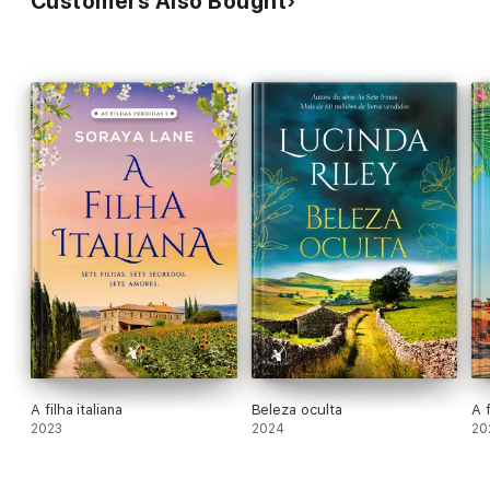
Customers Also Bought
A filha italiana
Beleza oculta
A 
2023
2024
20