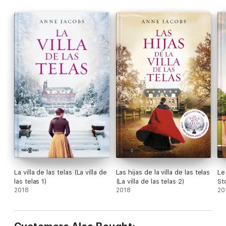
mesmo tempo, precisa criar os dois filhos e cuidar das outras
Melzers, que passam a considerá-la seu principal ponto de
apoio.
E quando um jovem tenente chamado Ernst von Klippstein é
levado à Vila praticamente morto, ninguém imagina que ele
pode ser responsável por virar a vida de todos de cabeça para
baixo mais uma vez. Porque depois que se recupera, ele
promete nunca mais perder de vista a bela mulher que lhe
devolveu a vontade de viver.
La villa de las telas (La villa de
Las hijas de la villa de las telas
Le
las telas 1)
(La villa de las telas 2)
St
2018
2018
20