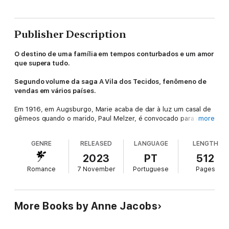
Publisher Description
O destino de uma família em tempos conturbados e um amor
que supera tudo.
Segundo volume da saga A Vila dos Tecidos, fenômeno de
vendas em vários países.
Em 1916, em Augsburgo, Marie acaba de dar à luz um casal de
gêmeos quando o marido, Paul Melzer, é convocado para a
more
guerra. Ao deixar a Vila dos Tecidos, ele mal conhece os
próprios filhos.
GENRE
RELEASED
LANGUAGE
LENGTH
Alguns meses depois, a mansão se transforma, por força da
2023
PT
512
necessidade, em um hospital militar. As mulheres da casa,
Romance
7 November
Portuguese
Pages
auxiliadas pela criadagem, tornam-se enfermeiras dos homens
feridos no combate.
Um dia, chega a notícia de que Paul se tornou prisioneiro de
More Books by Anne Jacobs
guerra. Apesar da tentação de se entregar ao desespero,
Marie luta com todas as forças para manter a fábrica
funcionando e preservar o patrimônio de sua nova família. Ao