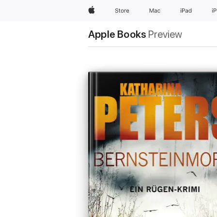
Apple
Store
Mac
iPad
i
Apple Books
Preview