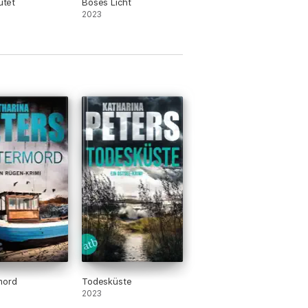
lutet
Böses Licht
2023
mord
Todesküste
2023