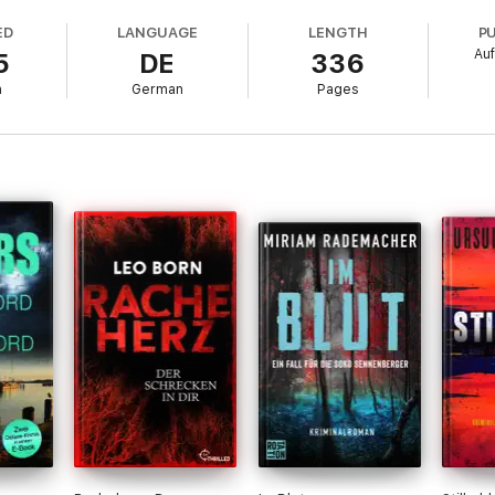
ED
LANGUAGE
LENGTH
P
Auf
5
DE
336
h
German
Pages