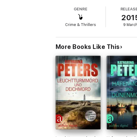
GENRE
RELEAS
201
Crime & Thrillers
9 Marc
More Books Like This