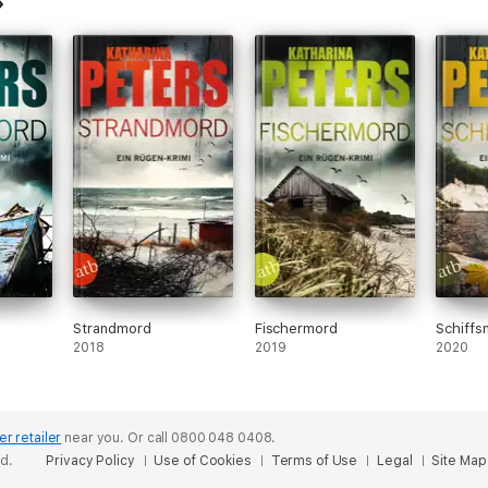
Strandmord
Fischermord
Schiffs
2018
2019
2020
er retailer
near you.
Or call 0800 048 0408.
ed.
Privacy Policy
Use of Cookies
Terms of Use
Legal
Site Map