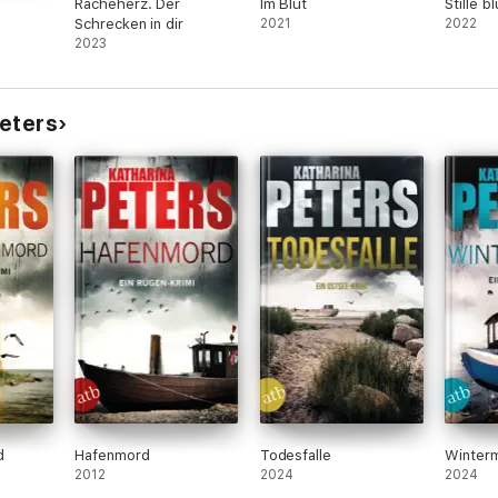
Racheherz. Der
Im Blut
Stille b
Schrecken in dir
2021
2022
2023
eters
d
Hafenmord
Todesfalle
Winter
2012
2024
2024