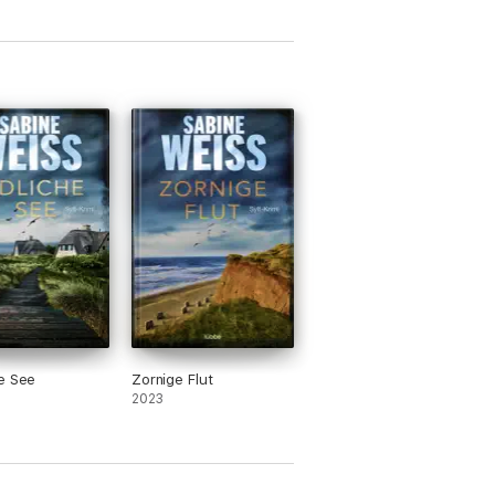
e See
Zornige Flut
2023