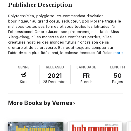
Publisher Description
Polytechnicien, polyglotte, ex-commandant d'aviation,
bourlingueur au grand coeur, séducteur, Bob Morane traque le
mal sous toutes ses formes et sous toutes les latitudes. Ni
l'obsessionnel Ombre Jaune, son pire ennemi, ni la fatale Miss
Ylang-Ylang, ni les monstres des continents perdus, ni les
créatures hostiles des mondes futurs n'ont raison de sa
droiture et de sa bravoure. Et il peut toujours compter sur
l'aide de son plus fidèle ami, le colosse écossais Bill Balantine...
more
Près de 60 ans après sa première apparition, le héros
mythique d'Henri Vernes n'a pas pris une ride et continue à
GENRE
RELEASED
LANGUAGE
LENGTH
parcourir le monde en immuable incarnation de l'Aventurier avec
un grand A.
2021
FR
50
Kids
28 December
French
Pages
More Books by Vernes