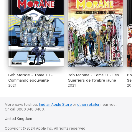
Bob Morane - Tome 10 -
Bob Morane - Tome 11 - Les
Bo
Commando épouvante
Guerriers de l'ombre jaune
Se
2021
2021
20
More ways to shop:
find an Apple Store
or
other retailer
near you.
Or call 0800 048 0408.
United Kingdom
Copyright © 2024 Apple Inc. All rights reserved.