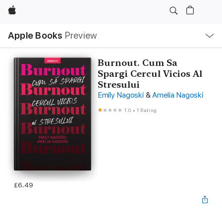
Apple
Local
Apple Books
Preview
Nav
Open
Menu
Burnout. Cum Sa
Spargi Cercul Vicios Al
Stresului
Emily Nagoski
&
Amelia Nagoski
1.0
•
1 Rating
£6.49