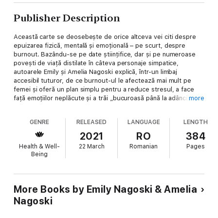
Publisher Description
Această carte se deosebește de orice altceva vei citi despre
epuizarea fizică, mentală și emoțională – pe scurt, despre
burnout. Bazându-se pe date științifice, dar și pe numeroase
povești de viață distilate în câteva personaje simpatice,
autoarele Emily și Amelia Nagoski explică, într-un limbaj
accesibil tuturor, de ce burnout-ul le afectează mai mult pe
femei și oferă un plan simplu pentru a reduce stresul, a face
față emoțiilor neplăcute și a trăi „bucuroasă până la adânci
more
bătrâneți“. Află cum poți să finalizezi ciclul stresului și să reintri
într-o stare echilibrată și productivă. Odihna, relațiile cu ceilalți
GENRE
RELEASED
LANGUAGE
LENGTH
și renunțarea la autocritică sunt secretele prevenirii burnout-
ului, dar și ale refacerii după o stare de epuizare. Optimismul,
2021
RO
384
generozitatea și energia autoarelor, umorul lor, sfaturile
Health & Well-
22 March
Romanian
Pages
practice, exercițiile și fișele de lucru pe care le vei descoperi în
Being
carte te vor face să te simți gata de acțiune. Nu aștepta ca
lumea să se schimbe – dă tu startul!
„Burnout este etalonul cărților de dezvoltare personală:
prezintă teorii științifice revoluționare cu energie, empatie și
More Books by Emily Nagoski & Amelia
inteligență. Autoarele știu exact ce se petrece în creierul tău
Nagoski
obosit. Îți poate schimba cu adevărat viața!“
Sarah Knight, autoarea bestsellerului Arta magică a durutului în