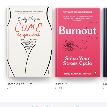
cot
Come As You Are
Burnout
Co
2015
2019
20