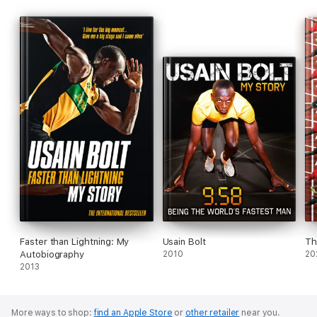
Faster than Lightning: My
Usain Bolt
Th
Autobiography
2010
20
2013
More ways to shop:
find an Apple Store
or
other retailer
near you.