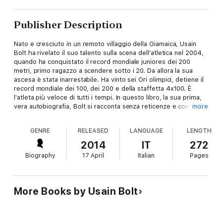
Publisher Description
Nato e cresciuto in un remoto villaggio della Giamaica, Usain
Bolt ha rivelato il suo talento sulla scena dell'atletica nel 2004,
quando ha conquistato il record mondiale juniores dei 200
metri, primo ragazzo a scendere sotto i 20. Da allora la sua
ascesa è stata inarrestabile. Ha vinto sei Ori olimpici, detiene il
record mondiale dei 100, dei 200 e della staffetta 4x100. È
l'atleta più veloce di tutti i tempi. In questo libro, la sua prima,
vera autobiografia, Bolt si racconta senza reticenze e con la
more
simpatia che tutto il mondo gli riconosce: gli inizi non proprio
convinti (gli piaceva di più il cricket), la famiglia speciale in cui è
GENRE
RELEASED
LANGUAGE
LENGTH
cresciuto, gli allenatori e i compagni di squadra, la particolare
atmosfera giamaicana e la fame di megdaglie, i lunghi e dolorosi
2014
IT
272
problemi alla schiena e il terribile incidente stradale del 2009, la
Biography
17 April
Italian
Pages
popolarità e la responsabilità del successo, gli ammiratori e le
ammiratrici, Kingston (e i suoi club) e Pechino e Londra...Come
un fulmine trabocca dell'energia, della spavalderia e del carisma
del suo autore, l'atleta più conosciuto e amato del nuovo
More Books by Usain Bolt
millennio.