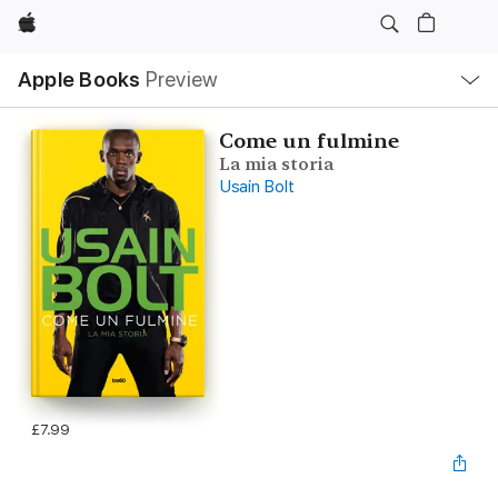
Apple
Local
Apple Books
Preview
Nav
Open
Menu
Come un fulmine
La mia storia
Usain Bolt
£7.99