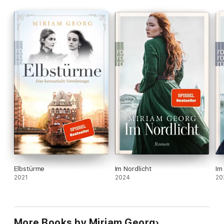
selbst. Um Ava. Um die Liebe. Und um ihr Leben.
Zwei Frauen. Verbunden durch Freundschaft, getrennt durch
Verrat. Nur zusammen können sie zu sich selbst finden.
Die mitreißende Saga von Bestsellerautorin Miriam Georg. Für
alle Leserinnen und Leser von Lena Johannson, Carmen Korn
und Jeffrey Archer.
Elbstürme
Im Nordlicht
Im
2021
2024
20
More Books by Miriam Georg