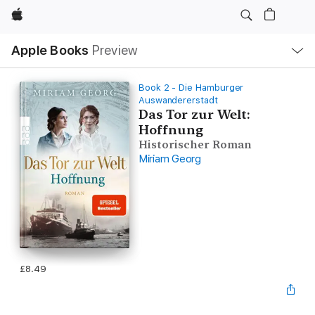
Apple
Local
Apple Books
Preview
Nav
Open
Menu
Book 2 - Die Hamburger
Auswandererstadt
Das Tor zur Welt:
Hoffnung
Historischer Roman
Miriam Georg
£8.49