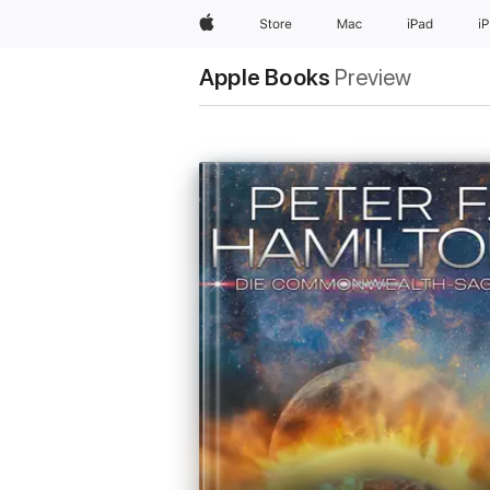
Apple
Store
Mac
iPad
i
Apple Books
Preview