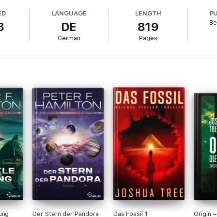
ED
LANGUAGE
LENGTH
P
Be
3
DE
819
 Unterhaltung.
German
Pages
ung
Der Stern der Pandora
Das Fossil 1
Origin 