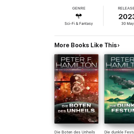
Band 3:
Der entfesselte Judas
GENRE
RELEAS
Band 4: Die dunkle Festung
202
eBooks von beTHRILLED - mörderisch gute
Sci-Fi & Fantasy
30 May
More Books Like This
Die Boten des Unheils
Die dunkle Fest