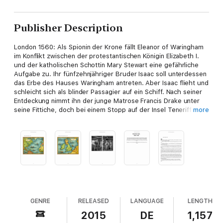
Publisher Description
London 1560: Als Spionin der Krone fällt Eleanor of Waringham
im Konflikt zwischen der protestantischen Königin Elizabeth I.
und der katholischen Schottin Mary Stewart eine gefährliche
Aufgabe zu. Ihr fünfzehnjähriger Bruder Isaac soll unterdessen
das Erbe des Hauses Waringham antreten. Aber Isaac flieht und
schleicht sich als blinder Passagier auf ein Schiff. Nach seiner
Entdeckung nimmt ihn der junge Matrose Francis Drake unter
seine Fittiche, doch bei einem Stopp auf der Insel Teneriffa
more
verkauft Kapitän und Freibeuter John Hawkins ihn als Sklaven
an spanische Pflanzer.
Erst nach zwei Jahren kommt Isaac wieder frei - unter der
Bedingung, dass er erneut in Hawkins' Dienst tritt. Zu spät
merkt Isaac, dass Hawkins sich als Sklavenhändler betätigt -
und dass sein Weg noch lange nicht zurück nach England führt
...
GENRE
RELEASED
LANGUAGE
LENGTH
2015
DE
1,157