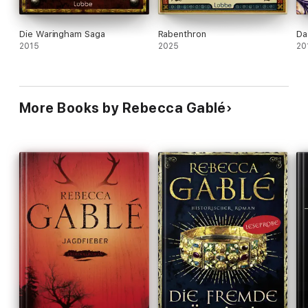
Die Waringham Saga
Rabenthron
Da
2015
2025
20
More Books by Rebecca Gablé