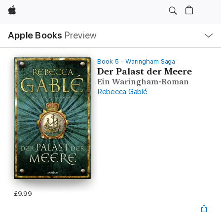
Apple
Local
Apple Books
Preview
Nav
Open
Menu
Book 5 - Waringham Saga
Der Palast der Meere
Ein Waringham-Roman
Rebecca Gablé
£9.99