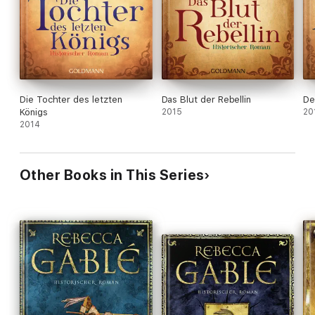
Die Tochter des letzten
Das Blut der Rebellin
De
Königs
2015
20
2014
Other Books in This Series