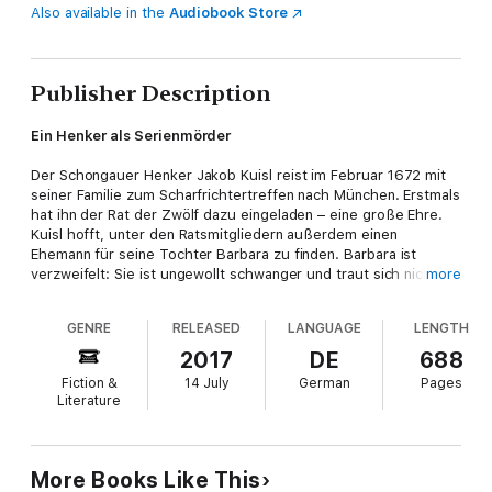
Also available in the
Audiobook Store
Publisher Description
Ein Henker als Serienmörder
Der Schongauer Henker Jakob Kuisl reist im Februar 1672 mit
seiner Familie zum Scharfrichtertreffen nach München. Erstmals
hat ihn der Rat der Zwölf dazu eingeladen – eine große Ehre.
Kuisl hofft, unter den Ratsmitgliedern außerdem einen
Ehemann für seine Tochter Barbara zu finden. Barbara ist
verzweifelt: Sie ist ungewollt schwanger und traut sich nicht,
more
ihre Notlage ihrem Vater zu offenbaren. Dann kommt in
München eine Reihe von Morden an jungen Frauen ans Licht,
GENRE
RELEASED
LANGUAGE
LENGTH
und Kuisl wird um Hilfe bei den Ermittlungen gebeten. Alle
Morde tragen die Handschrift eines Scharfrichters. Der
2017
DE
688
Verdacht fällt auf den Rat der Zwölf ...
Fiction &
14 July
German
Pages
Literature
Der siebte Band der beliebten Henkerstochter-Serie
More Books Like This