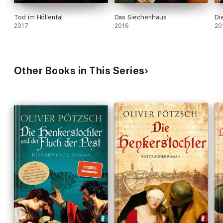
Tod im Höllental
Das Siechenhaus
Di
2017
2016
20
Other Books in This Series