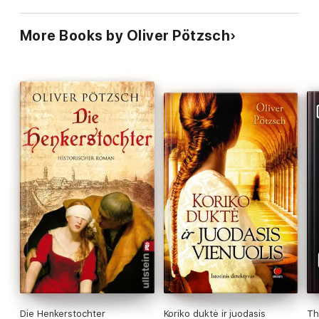
More Books by Oliver Pötzsch
Die Henkerstochter
Koriko duktė ir juodasis
Th