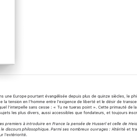
ns une Europe pourtant évangélisée depuis plus de quinze siècles, le p
e la tension en l’homme entre l’exigence de liberté et le désir de transcend
quel l’interpelle sans cesse : « Tu ne tueras point ». Cette primauté de l
 sujets les plus divers, aussi accessibles que fondateurs, et toujours ins
es premiers à introduire en France la pensée de Husserl et celle de Hei
s le discours philosophique. Parmi ses nombreux ouvrages :
Altérité et t
ur l’extériorité.