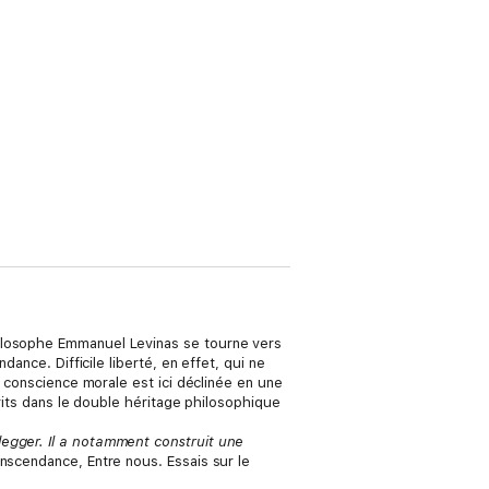
hilosophe Emmanuel Levinas se tourne vers
ance. Difficile liberté, en effet, qui ne
a conscience morale est ici déclinée en une
crits dans le double héritage philosophique
degger. Il a notamment construit une
ranscendance, Entre nous. Essais sur le