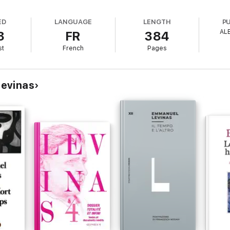
ED
LANGUAGE
LENGTH
P
AL
3
FR
384
st
French
Pages
Levinas