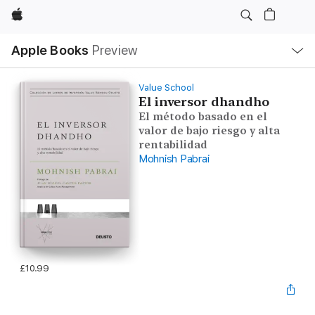
Apple
Local
Apple Books
Preview
Nav
Open
Menu
Value School
El inversor dhandho
El método basado en el
valor de bajo riesgo y alta
rentabilidad
Mohnish Pabrai
£10.99