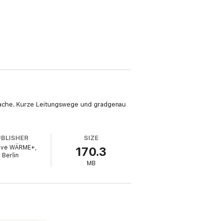
 Sache. Kurze Leitungswege und gradgenau
UBLISHER
SIZE
ative WÄRME+,
170.3
Berlin
MB