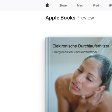
Apple
Store
Mac
iPad
i
Apple Books
Preview