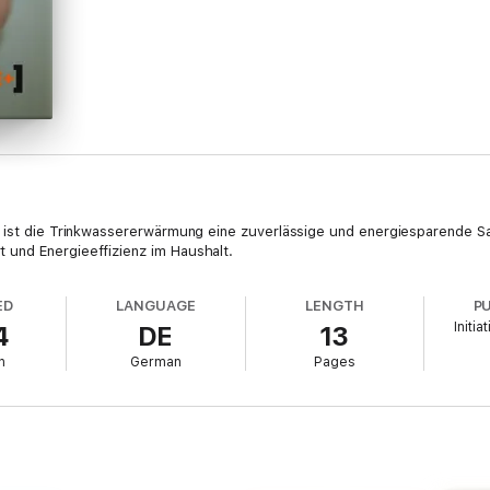
er ist die Trinkwassererwärmung eine zuverlässige und energiesparende
und Energieeffizienz im Haushalt.
ED
LANGUAGE
LENGTH
P
Initi
4
DE
13
h
German
Pages