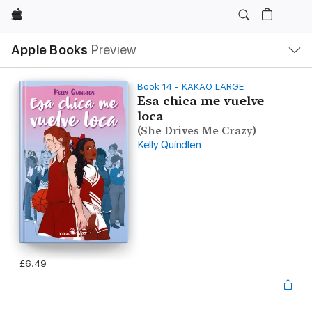
Apple
Local
Apple Books
Preview
Nav
Open
Menu
Book 14 - KAKAO LARGE
Esa chica me vuelve
loca
(She Drives Me Crazy)
Kelly Quindlen
£6.49