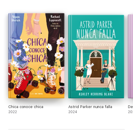
Chica conoce chica
Astrid Parker nunca falla
De
2022
2024
20