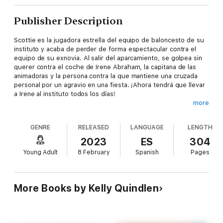
Publisher Description
Scottie es la jugadora estrella del equipo de baloncesto de su
instituto y acaba de perder de forma espectacular contra el
equipo de su exnovia. Al salir del aparcamiento, se golpea sin
querer contra el coche de Irene Abraham, la capitana de las
animadoras y la persona contra la que mantiene una cruzada
personal por un agravio en una fiesta. ¡Ahora tendrá que llevar
a Irene al instituto todos los días!
more
GENRE
RELEASED
LANGUAGE
LENGTH
Para Scottie, estar con Irene es una tortura… hasta que
descubre que su exnovia está celosa de su nueva «relación».
2023
ES
304
Quizá pueda sacar algo de esto, aunque eso implique tener
Young Adult
8 February
Spanish
Pages
que convencer a Irene para que se preste al engaño.
More Books by Kelly Quindlen
Una comedia romántica #enemiestolovers con una relación
exquisitamente construida en la que las dos enemigas
terminarán apoyándose de maneras positivas.