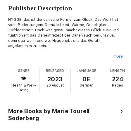
Publisher Description
HYGGE, das ist die dänische Formel zum Glück. Das Wort hat
viele Bedeutungen: Gemütlichkeit, Wärme, Geselligkeit,
Zufriedenheit. Doch was genau macht dieses Glück aus? Und
funktioniert das Geheimrezept der Dänen auch bei uns? Ja,
denn egal wann und wo, Hygge gibt uns das Gefühl,
angekommen zu sein.
more
Während andere Bücher von diesem Phänomen nur erzählen,
GENRE
RELEASED
LANGUAGE
LENGTH
zeigt die gebürtige Dänin Marie Tourell Søderberg, wie auch
Sie Hygge zu einem wundervollen Bestandteil Ihres Lebens
2023
DE
224
machen können. Dafür hat die dänische Schauspielerin die
Health & Well-
20 August
German
Pages
besten Tipps ihrer Landsleute gesammelt und die Momente
Being
eingefangen, die Hygge ausmachen: im Winter in Decken
gehüllt vor dem Kamin zu liegen, im Frühling den ersten Kaffee
in der Sonne zu genießen und dabei die Kirschbäume blühen zu
sehen, in lauwarmen Sommernächten am Lagerfeuer
More Books by Marie Tourell
zusammenzusitzen und im Herbst lange Spaziergänge durch
Søderberg
rot-braun-orange Wälder zu unternehmen.