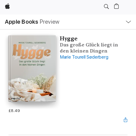
Apple
Local
Apple Books
Preview
Nav
Open
Menu
Hygge
Das große Glück liegt in
den kleinen Dingen
Marie Tourell Søderberg
£8.49