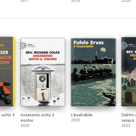
2017
2015
2020
 sotto il
Assassinio sotto il
L'insalvabile
Delitto 
vischio
2025
vespro
2025
2023