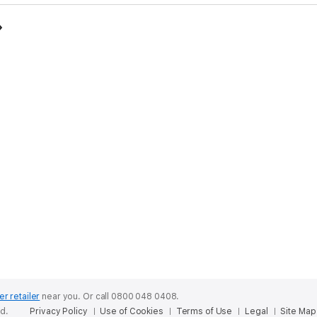
er retailer
near you.
Or call 0800 048 0408.
ed.
Privacy Policy
Use of Cookies
Terms of Use
Legal
Site Map