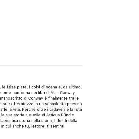
 le false piste, i colpi di scena e, da ultimo,
lmente conferma nei libri di Alan Conway
 manoscritto di Conway è finalmente tra le
 le sue efferatezze in un sonnolento paesino
e la vita. Perché oltre i cadaveri e la lista
 la sua storia a quelle di Atticus Pünd e
rintica storia nella storia, I delitti della
n cui anche tu, lettore, ti sentirai