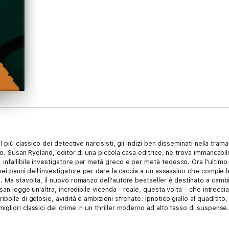
 più classico dei detective narcisisti, gli indizi ben disseminati nella trama,
to. Susan Ryeland, editor di una piccola casa editrice, ne trova immancabi
nfallibile investigatore per metà greco e per metà tedesco. Ora l'ultimo
 nei panni dell'investigatore per dare la caccia a un assassino che compie
 Ma stavolta, il nuovo romanzo dell'autore bestseller è destinato a cambiarl
san legge un'altra, incredibile vicenda - reale, questa volta - che intreccia
lle di gelosie, avidità e ambizioni sfrenate. Ipnotico giallo al quadrato, labi
iori classici del crime in un thriller moderno ad alto tasso di suspense. I