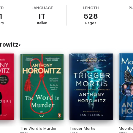
ED
LANGUAGE
LENGTH
P
1
IT
528
ary
Italian
Pages
rowitz
s
The Word Is Murder
Trigger Mortis
Moonfl