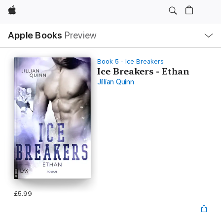
Apple
Local
Apple Books
Preview
Nav
Open
Menu
Book 5 - Ice Breakers
Ice Breakers - Ethan
Jillian Quinn
£5.99