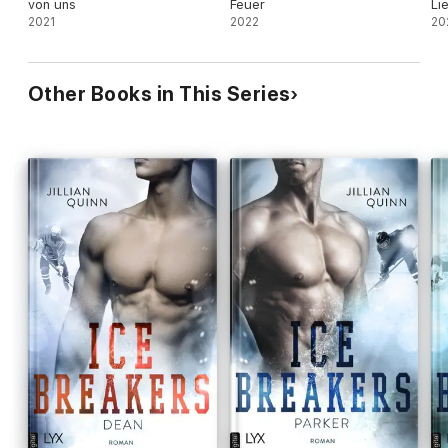
von uns
Feuer
Li
2021
2022
20
Other Books in This Series