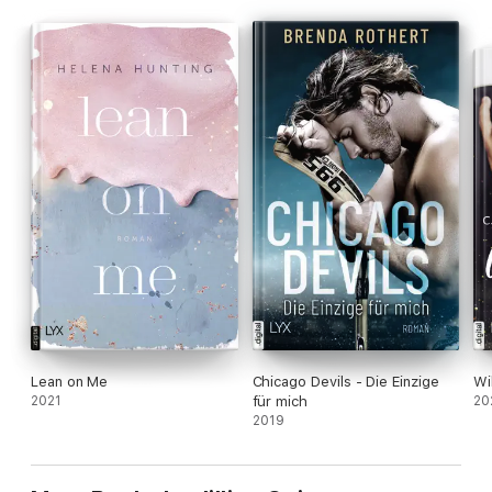
Band 5 der ICE-BREAKERS-Reihe
Lean on Me
Chicago Devils - Die Einzige
Wil
2021
für mich
20
2019