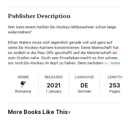
Publisher Description
Wer kann einem heißen Eis-Hockey-Mitbewohner schon lange
widerstehen?
Ethan Waters muss sich eigentlich gerade voll und ganz auf
seine Eis-Hockey-Karriere konzentrieren: Seine Mannschaft hat
es endlich in die Play-Offs geschafft und die Meisterschaft ist
zum Greifen nahe. Doch sein Privatleben macht es ihm schwer,
nur noch Eis-Hockey im Kopf zu haben. Denn nachdem sein
more
Apartment durch einen Wasserrohrbruch unbewohnbar wurde,
hat sein bester Freund ihn kurzerhand bei seiner Schwester
GENRE
RELEASED
LANGUAGE
LENGTH
Mia untergebracht. Was Ethan's Freund nicht weiß: zwischen
ihm und Mia knistert es schon seit Jahren gewaltig und nur mit
2021
DE
253
größter Anstrengung ist es ihm bisher gelungen, der
Romance
1 January
German
Pages
Versuchung nachzugeben. Doch wie soll Ethan die Anziehung,
die zwischen ihm und Mia herrscht ignorieren, wenn sie jeden
Tag aufeinandertreffen?
More Books Like This
"Ethan wird euer Herz erobern und euch weiche Knie
bescheren!"
REDS ROMANCE REVIEWS