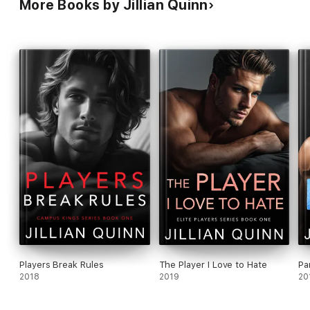
More Books by Jillian Quinn
Players Break Rules
The Player I Love to Hate
Pa
2018
2019
20