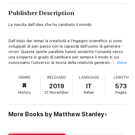
Publisher Description
La nascita dell’idea che ha cambiato il mondo
Dall’inizio dei tempi la creatività e l’ingegno scientifico si sono
sviluppati di pari passo con la capacità dell’uomo di generare
orrori. Queste spinte parallele hanno condotto l’umanità verso
una scoperta in grado di cambiare per sempre il modo in cui
conosciamo l’universo: la teoria della relatività generale. Sono in
more
pochi a ricordare che, durante la Grande Guerra, il massacro
sistematico che sconvolse l’Europa dal 1914 al 1918 fu proprio
GENRE
RELEASED
LANGUAGE
LENGTH
la causa dell’intuizione di Albert Einstein. Il grande fisico
formulò infatti la sua teoria rivoluzionaria stremato dalla fame.
2019
IT
573
Alcuni dei più brillanti scienziati dell’epoca erano impegnati a
History
21 November
Italian
Pages
opporsi ai nazionalismi, oppure a diventare pedine nelle mani
del potere, che usava la loro conoscenza per sviluppare le
micidiali armi chimiche. La relatività era una scoperta
rivoluzionaria al punto da rimettere in discussione la concezione
More Books by Matthew Stanley
dell’intero universo e gli scienziati che la sostenevano vennero
perseguitati, così come i giornali che ne avevano parlato.
L’astronomo inglese A.S. Eddington guidò una pericolosissima
spedizione per provare la fondatezza della teoria di Einstein