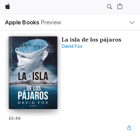
Apple
Local
Apple Books
Preview
Nav
Open
Menu
La isla de los pájaros
David Fox
£5.49