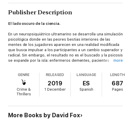
Publisher Description
El lado oscuro de la ciencia.
En un neuropsiquiátrico ultramarino se desarrolla una simulación
psicológica donde en las peores bestias interiores de las
mentes de los jugadores aparecen en una realidad modificada
que busca impulsar a los participantes a un cambio superador y
radical. Sin embargo, el resultado no es el buscado y la psicosis
se expande por la isla: enfermeros dementes, pacientes
more
caníbales, asesinos despiadados. En modo supervivencia, los
pocos jugadores que aún no han caído deben ser proactivos y
GENRE
RELEASED
LANGUAGE
LENGTH
participar de este oscuro juego psicológico para luchar por sus
vidas.
2019
ES
687
Crime &
1 December
Spanish
Pages
Thrillers
More Books by David Fox