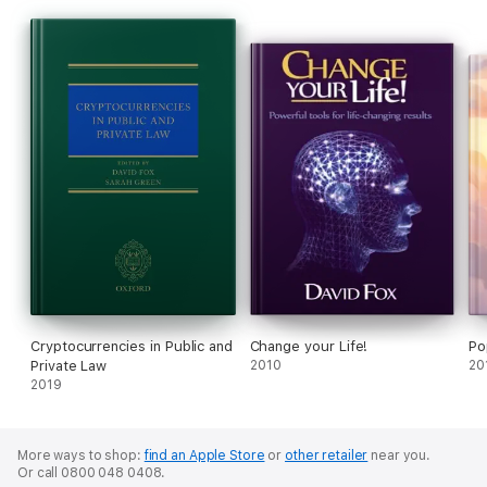
Cryptocurrencies in Public and
Change your Life!
Po
Private Law
2010
20
2019
More ways to shop:
find an Apple Store
or
other retailer
near you.
Or call 0800 048 0408.