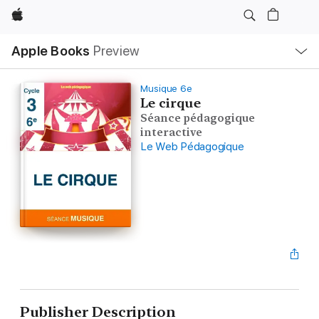
Apple
Local
Apple Books
Preview
Nav
Open
Menu
Musique 6e
Le cirque
Séance pédagogique
interactive
Le Web Pédagogique
Publisher Description