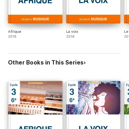
Afrique
La voix
Le
2016
2016
20
Other Books in This Series