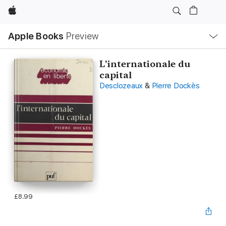
Apple
Local
Apple Books
Preview
Nav
Open
Menu
L'internationale du
capital
Desclozeaux
&
Pierre Dockès
£8.99