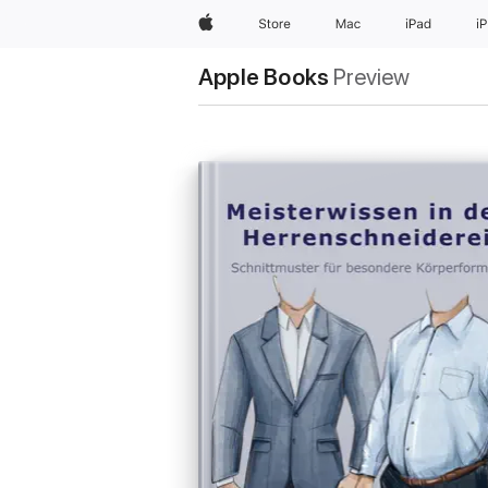
Apple
Store
Mac
iPad
i
Apple Books
Preview