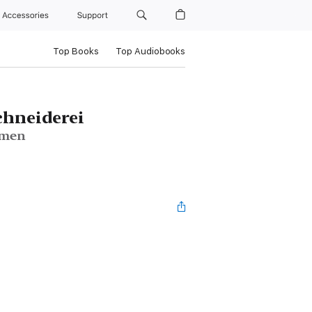
Accessories
Support
Top Books
Top Audiobooks
chneiderei
rmen