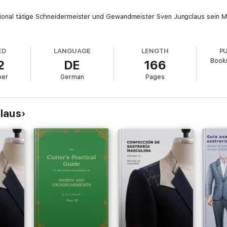
ational tätige Schneidermeister und Gewandmeister Sven Jungclaus sein M
ED
LANGUAGE
LENGTH
P
Book
2
DE
166
ber
German
Pages
laus