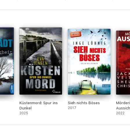
Küstenmord: Spur ins
Sieh nichts Böses
Mörder
Dunkel
2017
Aussich
2025
Krimi b
2022
Knaur #