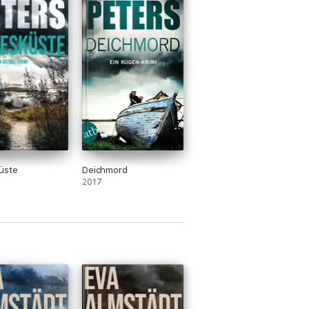
üste
Deichmord
2017