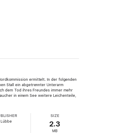
ordkommission ermittelt. In der folgenden
en Stall ein abgetrennter Unterarm
 nach dem Tod ihres Freundes immer mehr
 Taucher in einem See weitere Leichenteile,
UBLISHER
SIZE
Lübbe
2.3
MB