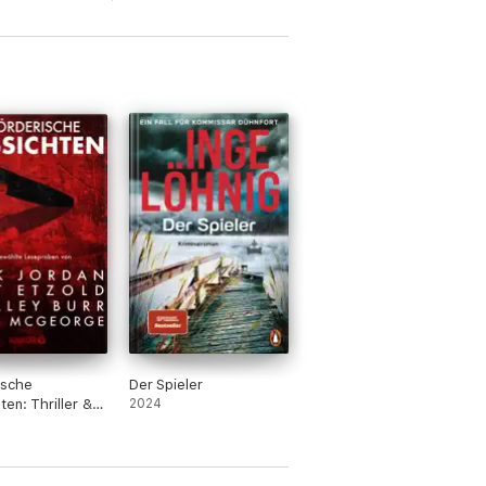
ische
Der Spieler
ten: Thriller &
2024
ei Droemer
11