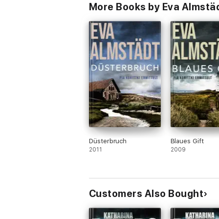
More Books by Eva Almstä
Düsterbruch
Blaues Gift
2011
2009
Customers Also Bought