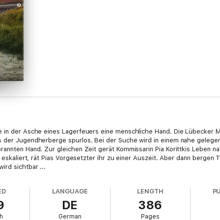
e in der Asche eines Lagerfeuers eine menschliche Hand. Die Lübecker M
s der Jugendherberge spurlos. Bei der Suche wird in einem nahe gelegen
brannten Hand. Zur gleichen Zeit gerät Kommissarin Pia Korittkis Leben
n eskaliert, rät Pias Vorgesetzter ihr zu einer Auszeit. Aber dann bergen
rd sichtbar ...
ED
LANGUAGE
LENGTH
P
9
DE
386
h
German
Pages