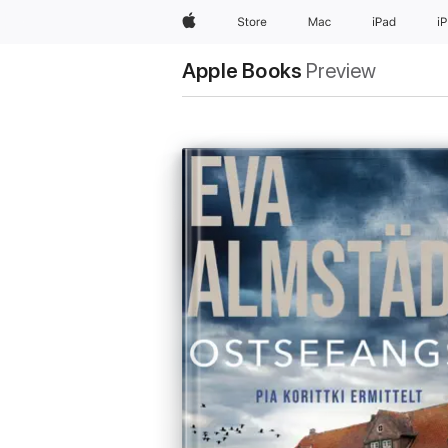
Apple
Store
Mac
iPad
i
Apple Books
Preview