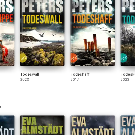
Todeswall
Todeshaff
Todesk
2020
2017
2023