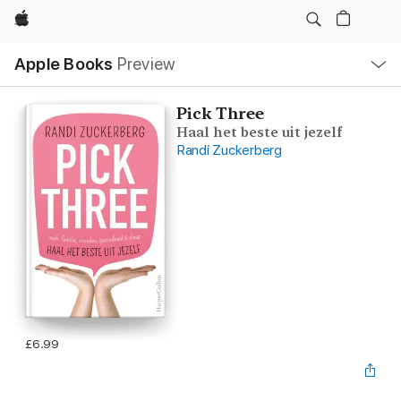
Apple
Local
Apple Books
Preview
Nav
Open
Menu
Pick Three
Haal het beste uit jezelf
Randi Zuckerberg
£6.99