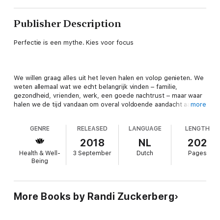
Publisher Description
Perfectie is een mythe. Kies voor focus
We willen graag alles uit het leven halen en volop genieten. We
weten allemaal wat we echt belangrijk vinden – familie,
gezondheid, vrienden, werk, een goede nachtrust – maar waar
halen we de tijd vandaan om overal voldoende aandacht aan te
more
besteden?
GENRE
RELEASED
LANGUAGE
LENGTH
2018
NL
202
In Pick Three onderzoekt Randi Zuckerberg de mythe van
Health & Well-
3 September
Dutch
Pages
perfectie. Ze laat je zien waar mensen het gelukkigst van
Being
worden, hoe social media mensen kan kwetsen en hoe je ze op
een positieve manier kunt gebruiken. Bovenal moedigt ze de
lezer aan het beste uit zichzelf te halen zonder alles perfect te
willen doen.
More Books by Randi Zuckerberg