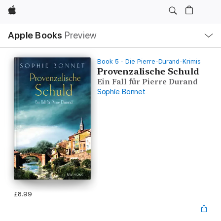
Apple
Local
Apple Books
Preview
Nav
Open
Menu
Book 5 - Die Pierre-Durand-Krimis
Provenzalische Schuld
Ein Fall für Pierre Durand
Sophie Bonnet
£8.99