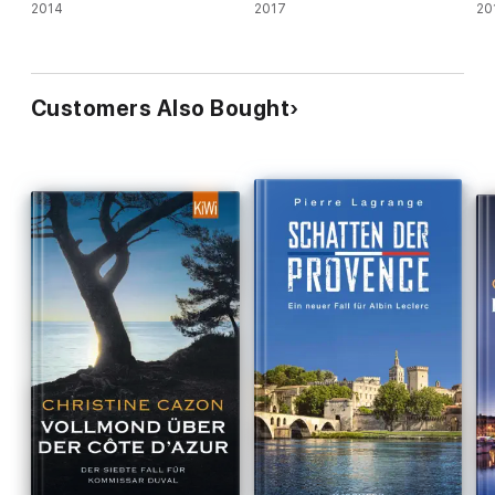
2014
2017
20
Customers Also Bought