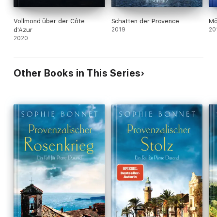
Vollmond über der Côte
Schatten der Provence
Mö
d'Azur
2019
20
2020
Other Books in This Series