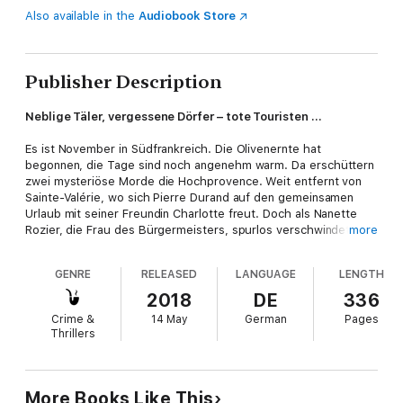
Also available in the
Audiobook Store
Publisher Description
Neblige Täler, vergessene Dörfer – tote Touristen …
Es ist November in Südfrankreich. Die Olivenernte hat
begonnen, die Tage sind noch angenehm warm. Da erschüttern
zwei mysteriöse Morde die Hochprovence. Weit entfernt von
Sainte-Valérie, wo sich Pierre Durand auf den gemeinsamen
Urlaub mit seiner Freundin Charlotte freut. Doch als Nanette
Rozier, die Frau des Bürgermeisters, spurlos verschwindet, ist
more
an Erholung nicht mehr zu denken. Bald wird Arnaud Rozier
verdächtigt und bittet seinen
Chef de police
um Hilfe. Pierre
GENRE
RELEASED
LANGUAGE
LENGTH
Durand folgt der Spur der Vermissten in die provenzalischen
Berge bei Sisteron und begibt sich damit selbst in höchste
2018
DE
336
Lebensgefahr ...
Crime &
14 May
German
Pages
Thrillers
More Books Like This