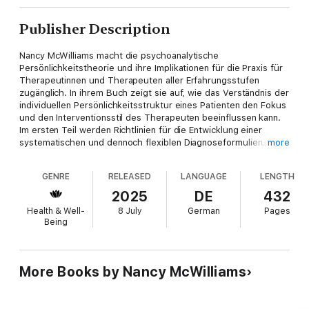
Publisher Description
Nancy McWilliams macht die psychoanalytische
Persönlichkeitstheorie und ihre Implikationen für die Praxis für
Therapeutinnen und Therapeuten aller Erfahrungsstufen
zugänglich. In ihrem Buch zeigt sie auf, wie das Verständnis der
individuellen Persönlichkeitsstruktur eines Patienten den Fokus
und den Interventionsstil des Therapeuten beeinflussen kann.
Im ersten Teil werden Richtlinien für die Entwicklung einer
systematischen und dennoch flexiblen Diagnoseformulierung
more
vorgestellt und deren Verwendung als Grundlage für die
Behandlung erklärt. Die Autorin erläutert einflussreiche
GENRE
RELEASED
LANGUAGE
LENGTH
psychoanalytische Paradigmen, die sich auf die
Charakterstruktur beziehen. Sie zeigt, wie die analytische
2025
DE
432
Theorie Instrumente bereitstellt, um Patienten als komplexe
Health & Well-
8 July
German
Pages
Ganzheiten und nicht als Ansammlungen von komorbiden
Being
Symptomen zu sehen und zu behandeln.
More Books by Nancy McWilliams
Teil 2 geht näher auf die Hauptcharaktertypen ein und
untersucht die klinischen Probleme, die von Patienten jedes
Typs präsentiert werden: ihre Triebe, Affekte und ihr