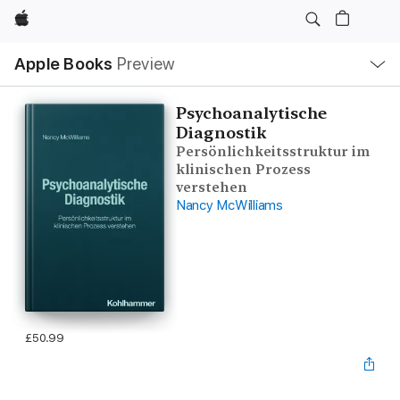
Apple
Local
Apple Books
Preview
Nav
Open
Menu
Psychoanalytische
Diagnostik
Persönlichkeitsstruktur im
klinischen Prozess
verstehen
Nancy McWilliams
£50.99