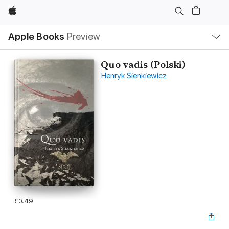
Apple
Local
Apple Books
Preview
Nav
Open
Menu
Quo vadis (Polski)
Henryk Sienkiewicz
£0.49