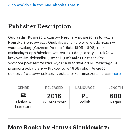
Also available in the
Audiobook Store
Publisher Description
Quo vadis: Powieść z czasów Nerona – powieść historyczna
Henryka Sienkiewicza. Opublikowana najpierw w odcinkach w
warszawskiej „Gazecie Polskiej” (lata 1895–1896) i – z
minimalnym opóźnieniem w stosunku do „Gazety” – także w
krakowskim dzienniku „Czas” i „Dzienniku Poznańskim”.
Wkrótce powieść została wydana w formie druku zwartego, jej
premiera odbyła się w Krakowie, w 1896 roku. Powieść
odniosła światowy sukces i została przetłumaczona na ponad
more
pięćdziesiąt języków. Pełny tekst powieści Quo vadis znajduje
się w rękopisie Biblioteki Narodowej, a we wrocławskim
GENRE
RELEASED
LANGUAGE
LENGTH
Ossolineum znajduje się 39 luźnych kart pierwszego szkicu
powieści. Rękopis BN został zakupiony od spadkobierców
2016
PL
680
Leopolda Kronenberga. Karty znajdujące się w zbiorach
Fiction &
29 December
Polish
Pages
Ossolineum pochodzą ze zbiorów rodziny pisarza z Oblęgorka.
Literature
More Books by Henryk Sienkiewicz