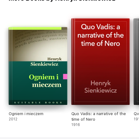
Ogniem i mieczem
Quo Vadis: a narrative of the
Qv
2012
time of Nero
19
1916