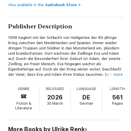
Also available in the
Audiobook Store
Publisher Description
1568 beginnt mit der Schlacht von Heiligerlee der 80-jährige
Krieg zwischen den Niederlanden und Spanien. Immer wieder
dringen Truppen und Söldner in das Münsterland ein, plündern
und brandschatzen. Dort wachsen die Zwillinge Eva und Adam
auf. Durch die Besonderheit ihrer Geburt ist Adam, der zweite
Zwilling, ein freier Mensch. Eva hingegen wächst als
Eigenbehörige auf. Doch als der Krieg weiter wütet, beschließt
der Vater, dass Eva und Adam ihren Status tauschen. So kann
more
Adam als Eigenbehöriger den väterlichen Hof übernehmen und
ist vor dem Dienst an der Waffe sicher. Eva ist frei. Sie nimmt
GENRE
RELEASED
LANGUAGE
LENGTH
einen neuen Weg, der ihr Glück und Unglück zugleich bringt ...
2026
DE
561
Berührend, fesselnd: Das Schicksal einfacher Leute vor der
Fiction &
30 March
German
Pages
großen Bühne der Zeitgeschichte
Literature
Fortsetzung der großen historischen Trilogie von Ulrike
Renk
More Books by Ulrike Renk