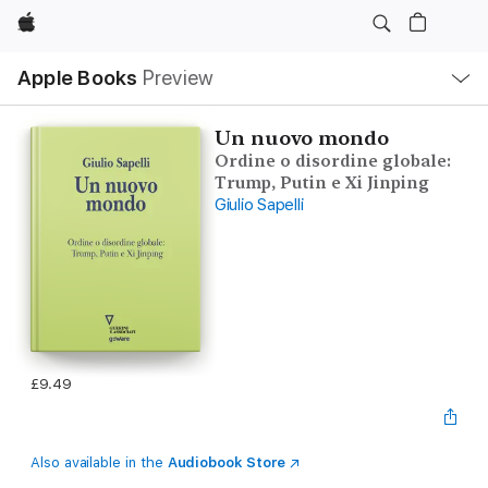
Apple
Local
Apple Books
Preview
Nav
Open
Menu
Un nuovo mondo
Ordine o disordine globale:
Trump, Putin e Xi Jinping
Giulio Sapelli
£9.49
Also available in the
Audiobook Store