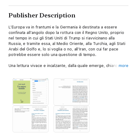
Publisher Description
L’Europa va in frantumi e la Germania è destinata a essere
confinata all’angolo dopo la rottura con il Regno Unito, proprio
nel tempo in cui gli Stati Uniti di Trump si riavvicinano alla
Russia, e tramite essa, al Medio Oriente, alla Turchia, agli Stati
Arabi del Golfo e, lo si voglia o no, all’Iran, con cui far pace
potrebbe essere solo una questione di tempo.
Una lettura vivace e incalzante, dalla quale emerge, chiaro, che
more
un nuovo ordine internazionale a geometria variabile si sta
definendo, fondato sul duopolio instabile tra Stati Uniti e
Russia, e con la Cina in forte affermazione, che vorrebbe
entrare nella partita a pieno titolo come terzo player oppure
dominare da sola almeno l’Asia.