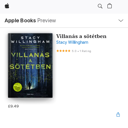
Apple
Local
Apple Books
Preview
Nav
Open
Menu
Villanás a sötétben
Stacy Willingham
5.0
•
1 Rating
£9.49