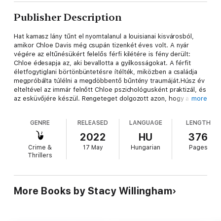
Publisher Description
Hat kamasz lány tűnt el nyomtalanul a louisianai kisvárosból,
amikor Chloe Davis még csupán tizenkét éves volt. A nyár
végére az eltűnésükért felelős férfi kilétére is fény derült:
Chloe édesapja az, aki bevallotta a gyilkosságokat. A férfit
életfogytiglani börtönbüntetésre ítélték, miközben a családja
megpróbálta túlélni a megdöbbentő bűntény traumáját.Húsz év
elteltével az immár felnőtt Chloe pszichológusként praktizál, és
az esküvőjére készül. Rengeteget dolgozott azon, hogy a
more
napjai nyugalomban és boldogságban teljenek. Ám ez az állapot
törékenynek bizonyul: amikor egy tinédzser lány eltűnik, majd
GENRE
RELEASED
LANGUAGE
LENGTH
nemsokára még egy - aki ráadásul Chloe páciense -, a múltbeli
nyár emlékei romba döntik Chloe életét. Vajon csak ő látja a
2022
HU
376
hasonlóságokat a két bűnténysorozat között, vagy súlyosabb
Crime &
17 May
Hungarian
Pages
indítékok rejlenek az újabb gyilkosságok mögött?
Thrillers
More Books by Stacy Willingham