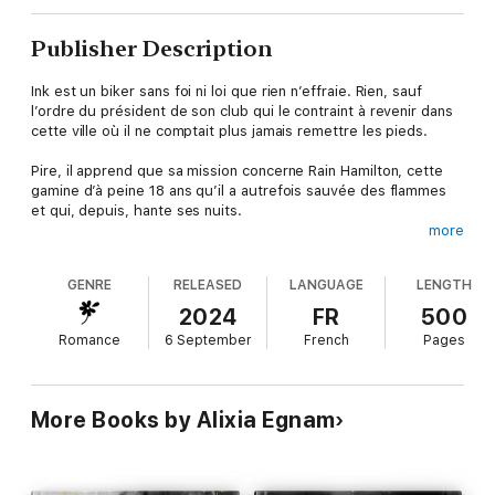
Publisher Description
Ink est un biker sans foi ni loi que rien n’effraie. Rien, sauf
l’ordre du président de son club qui le contraint à revenir dans
cette ville où il ne comptait plus jamais remettre les pieds.
Pire, il apprend que sa mission concerne Rain Hamilton, cette
gamine d’à peine 18 ans qu’il a autrefois sauvée des flammes
et qui, depuis, hante ses nuits.
more
Déjà soumis à une culpabilité dévorante envers elle, il découvre
qu’elle est sous l’emprise d’un mafieux russe qui ne désire
GENRE
RELEASED
LANGUAGE
LENGTH
qu'une chose : régner en maître absolu sur la région et
s'amuser avec elle, de gré ou de force.
2024
FR
500
Romance
6 September
French
Pages
La façade conciliante de Rain cache en réalité bien des choses,
et l’attirance qu’elle éprouve soudain pour le biker rebelle et
sexy pourrait mettre à mal les plans qu’elle a en tête.
More Books by Alixia Egnam
Pourtant, lorsque Ink l’arrache des griffes de son tortionnaire,
elle ne lutte plus.
Rendre les armes et dévoiler ses secrets demande du