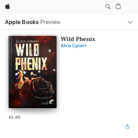
Apple
Local
Apple Books
Preview
Nav
Open
Menu
Wild Phenix
Alixia Egnam
£5.49