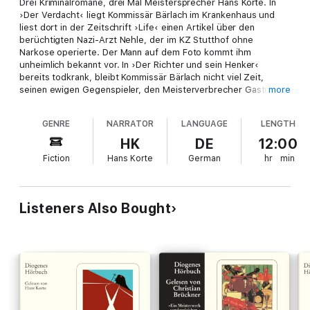
Drei Kriminalromane, drei Mal Meistersprecher Hans Korte. In
›Der Verdacht‹ liegt Kommissär Bärlach im Krankenhaus und
liest dort in der Zeitschrift ›Life‹ einen Artikel über den
berüchtigten Nazi-Arzt Nehle, der im KZ Stutthof ohne
Narkose operierte. Der Mann auf dem Foto kommt ihm
unheimlich bekannt vor. In ›Der Richter und sein Henker‹
bereits todkrank, bleibt Kommissär Bärlach nicht viel Zeit,
seinen ewigen Gegenspieler, den Meisterverbrecher Gastmann,
more
zu überführen. Doch ein Mord (den nicht Gastmann begangen
hat) scheint eine Möglichkeit zu bieten ... ›Das Versprechen‹
GENRE
NARRATOR
LANGUAGE
LENGTH
behandelt ein ganz anderes Thema von jedoch trauriger
Aktualität: Sexualverbrechen an Kindern. Verbissen ist hier
HK
DE
12:00
Kommissär Matthäi auf der Jagd nach einem Kindermörder. Um
Fiction
Hans Korte
German
hr
min
ihn zur Strecke zu bringen, scheut er keine Gefahr.
Listeners Also Bought