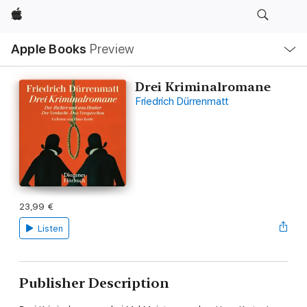
Apple
Local
Apple Books
Preview
Nav
Open
Menu
Drei Kriminalromane
Friedrich Dürrenmatt
23,99 €
Listen
Publisher Description